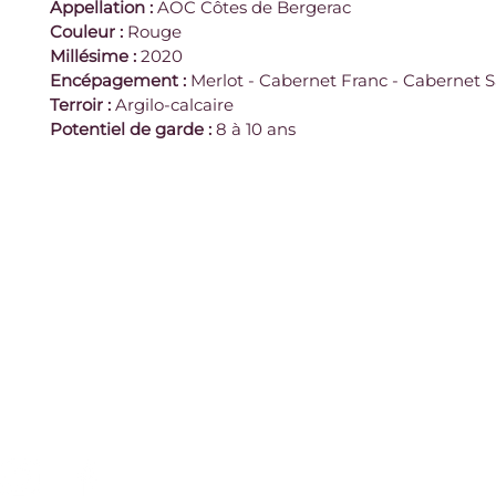
Appellation
:
 AOC Côtes de Bergerac
Couleur
:
 Rouge
Millésime
:
 2020
Encépagement
:
 Merlot - Cabernet Franc - Cabernet 
Terroir
:
 Argilo-calcaire
Potentiel de garde
:
 8 à 10 ans
Contact
961 Route des Ruines,
Mentions légales
24240 Monbazillac
France
CGV
05 53 57 30 43
Vérification âge
contact@vignobles-alard.fr
© 2026 Vignobles Alard