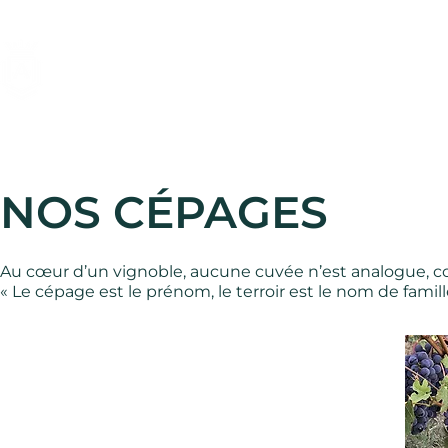
À propos
Nos vins
Visites et dégustations
Pro
NOS CÉPAGES
Au cœur d’un vignoble, aucune cuvée n’est analogue, c
« Le cépage est le prénom, le terroir est le nom de fami