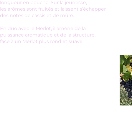
longueur en bouche. Sur la jeunesse,
les arômes sont fruités et laissent s’échapper
des notes de cassis et de mûre.
En duo avec le Merlot, il amène de la
puissance aromatique et de la structure,
face à un Merlot plus rond et suave.