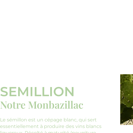
SEMILLION
Notre Monbazillac
Le sémillon est un cépage blanc, qui sert
essentiellement à produire des vins blancs
liquoreux. Récolté à maturité (pourriture