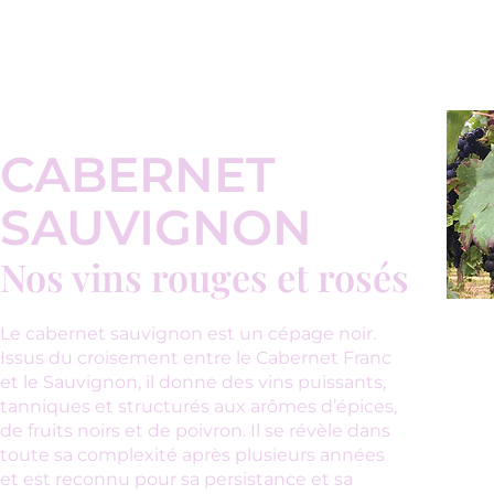
CABERNET
SAUVIGNON
Nos vins rouges et rosés
Le cabernet sauvignon est un cépage noir.
Issus du croisement entre le Cabernet Franc
et le Sauvignon, il donne des vins puissants,
tanniques et structurés aux arômes d’épices,
de fruits noirs et de poivron. Il se révèle dans
toute sa complexité après plusieurs années
et est reconnu pour sa persistance et sa